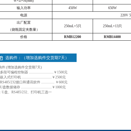
W
×
D
×
H(mm)
输入功率
450W
650W
电源
220V 
出厂配置
250mL
×
5
只
250mL
×
13
只
（烧瓶固定夹数量）
价格
RMB12200
RMB14400
选购件：（增加选购件交货期7天）
购件:(增加选购件交货期7天)
段可编程控制器 ............................￥1500元
入式打印机 ..................................￥2500元
RS485/232接口和通讯软件 ............... ￥600元
盘数据储存 ...................................￥1000元
：U盘、RS485/232、打印机三选一