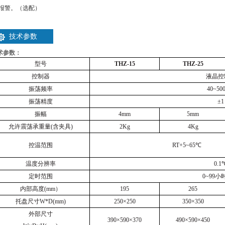
报警。（选配）
技术参数
术参数：
型号
THZ-15
THZ-25
控制器
液晶控
振荡频率
40~50
振荡精度
±
1
振幅
4mm
5mm
允许震荡承重量
(
含夹具
)
2Kg
4Kg
控温范围
RT+5~65
℃
温度分辨率
0.1
定时范围
0~99
小
内部高度
(mm
）
195
265
托盘尺寸
W*D(mm)
250
×
250
350
×
350
外部尺寸
390
×
590
×
370
490
×
590
×
450