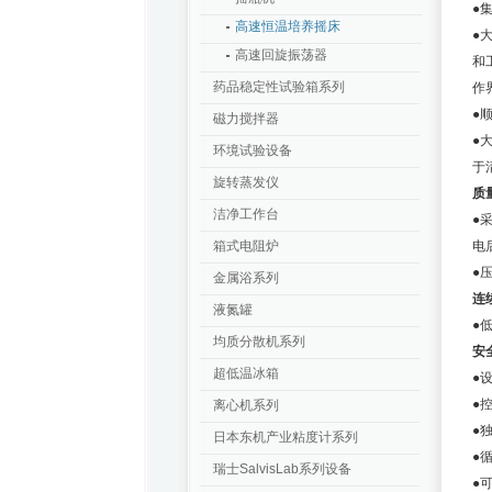
●
高速恒温培养摇床
●
高速回旋振荡器
和
药品稳定性试验箱系列
作
●
磁力搅拌器
●
环境试验设备
于
旋转蒸发仪
质
洁净工作台
●
箱式电阻炉
电
●
金属浴系列
连
液氮罐
●
均质分散机系列
安
超低温冰箱
●
●
离心机系列
●
日本东机产业粘度计系列
●
瑞士SalvisLab系列设备
●