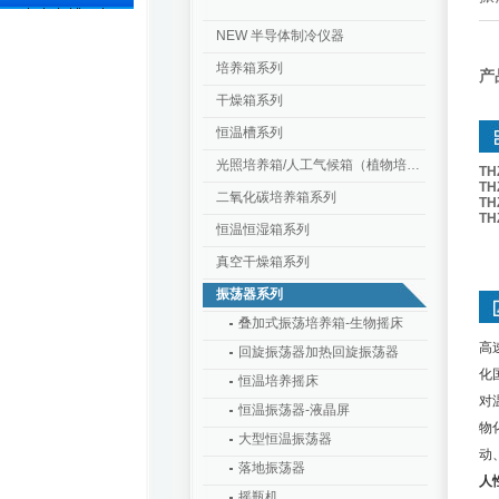
NEW 半导体制冷仪器
培养箱系列
产
干燥箱系列
恒温槽系列
光照培养箱/人工气候箱（植物培养箱）
TH
TH
二氧化碳培养箱系列
TH
TH
恒温恒湿箱系列
真空干燥箱系列
振荡器系列
叠加式振荡培养箱-生物摇床
高
回旋振荡器加热回旋振荡器
化
恒温培养摇床
对
恒温振荡器-液晶屏
物
大型恒温振荡器
动
落地振荡器
人
摇瓶机