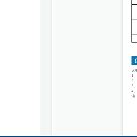
选
1、多
2、嵌
3、
4、U
注