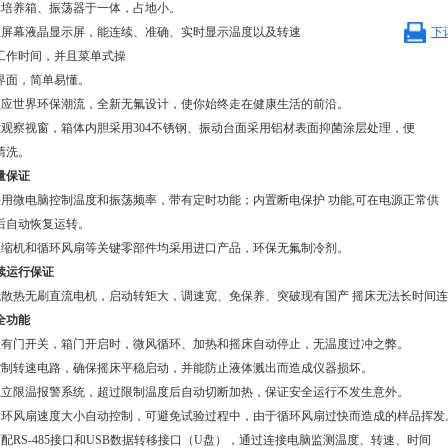
集培养箱、振荡器于一体，占地小。
大屏幕液晶显示屏，能连续、准确、实时显示温度以及转速
下
工作时间，并且菜单式操
界面，简单易懂。
顺应世界环保潮流，全新无氟设计，使你始终走在健康生活的前沿。
大观察视窗，箱体内胆采用
304不锈钢、振动台面采用铝材表面抑菌涂层处理，便
清洗。
量保证
采用微电脑控制温度和振荡频率，带有定时功能；内置断电保护
功能
,可在电源正常供
后自动恢复运转。
压缩机和循环风扇等关键零部件均采用进口产品，环保无氟制冷剂。
续运行保证
低散热无刷直流电机，启动转矩大，调速宽、免保养、突破现有国产
摇床无法长时间
连
全功能
设有门开关，箱门开启时，微风循环、加热和摇床自动停止，无温度过冲之弊。
控制转速电路，确保摇床平稳启动，并能防止液体溅出而造成仪器损坏。
独立限温报警系统，超过限制温度后自动切断加热，保证安全运行不发生意外。
循环风扇速度大小自动控制，可避免试验过程中，由于循环风扇过快而造成的样品挥发
可配
RS-485接口和USB数据转移接口（U盘），通过连接电脑监测温度、转速、时间