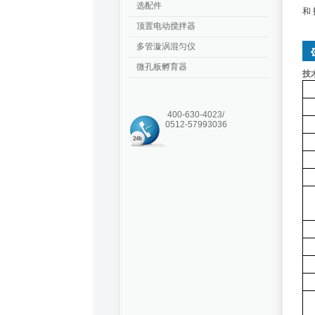
选配件
和
顶置电动搅拌器
多管漩涡混匀仪
微孔板孵育器
技
400-630-4023/
0512-57993036