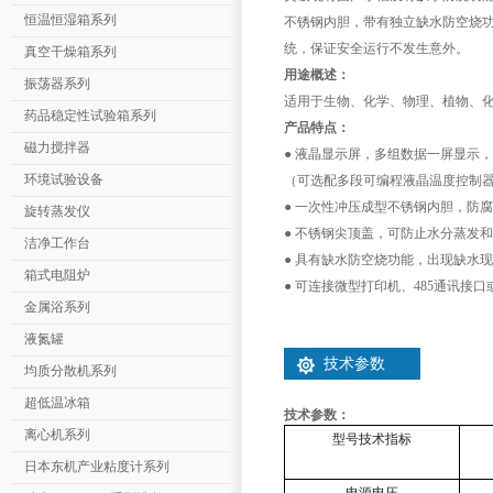
恒温恒湿箱系列
不锈钢内胆，带有独立缺水防空烧
统，保证安全运行不发生意外。
真空干燥箱系列
用途概述：
振荡器系列
适用于生物、化学、物理、植物、
药品稳定性试验箱系列
产品特点：
磁力搅拌器
● 液晶显示屏，多组数据一屏显示
环境试验设备
（可选配多段可编程液晶温度控制
● 一次性冲压成型不锈钢内胆，防
旋转蒸发仪
● 不锈钢尖顶盖，可防止水分蒸发
洁净工作台
● 具有缺水防空烧功能，出现缺水
箱式电阻炉
● 可连接微型打印机、
485
通讯接口
金属浴系列
液氮罐
技术参数
均质分散机系列
超低温冰箱
技术参数：
离心机系列
型号技术指标
日本东机产业粘度计系列