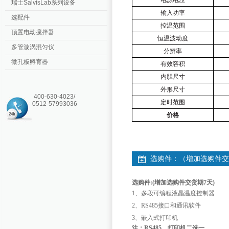
电源电压
瑞士SalvisLab系列设备
输入功率
选配件
控温范围
顶置电动搅拌器
恒温波动度
多管漩涡混匀仪
分辨率
微孔板孵育器
有效容积
内胆尺寸
外形尺寸
400-630-4023/
定时范围
0512-57993036
价格
选购件：（增加选购件交
选购件
:(
增加选购件交货期
7
天
)
1
、多段可编程液晶温度控制器
2
、
RS485
接口和通讯软件
3
、嵌入式打印机
注：
RS485
、打印机二选一