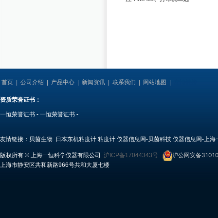
首页
|
公司介绍
|
产品中心
|
新闻资讯
|
联系我们
|
网站地图
|
友情链接
资质荣誉证书：
一恒荣誉证书
-
一恒荣誉证书
-
友情链接：
贝茵生物
日本东机粘度计
粘度计
仪器信息网-贝茵科技
仪器信息网-上海
沪公网安备31010
版权所有 © 上海一恒科学仪器有限公司
沪ICP备17044343号
上海市静安区共和新路966号共和大厦七楼