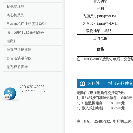
输入功率
超低温冰箱
容积
离心机系列
内胆尺寸
(mm)W
×
D
×
H
外形尺寸
(mm)W
×
D
×
H
日本东机产业粘度计系列
载物托架（标配）
瑞士SalvisLab系列设备
定时范围
选配件
价格
顶置电动搅拌器
多管漩涡混匀仪
注：
100
℃
-500
℃接到订单后，交货
微孔板孵育器
选购件：（增加选购件交
400-630-4023/
0512-57993036
选购件:(增加选购件交货期7天)
1、RS485接口和通讯软件 ￥600元
2、U盘数据储存 ￥1000元
2、嵌入式打印机 ￥2500元
注：U盘、RS485/232、打印机三选