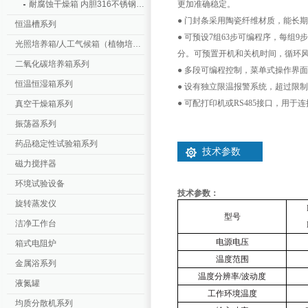
耐腐蚀干燥箱 内胆316不锈钢 不锈钢外壳
更加准确稳定。
● 门封条采用陶瓷纤维材质，能长
恒温槽系列
● 可预设
7
组
63
步可编程序，每组
9
步
光照培养箱/人工气候箱（植物培养箱）
分。可预置开机和关机时间，循环
二氧化碳培养箱系列
● 多段可编程控制，菜单式操作界
恒温恒湿箱系列
● 设有独立限温报警系统，超过限
● 可配打印机或
RS485
接口，用于连
真空干燥箱系列
振荡器系列
药品稳定性试验箱系列
技术参数
磁力搅拌器
环境试验设备
技术参数：
旋转蒸发仪
型号
洁净工作台
电源电压
箱式电阻炉
温度范围
金属浴系列
温度分辨率
/
波动度
液氮罐
工作环境温度
均质分散机系列